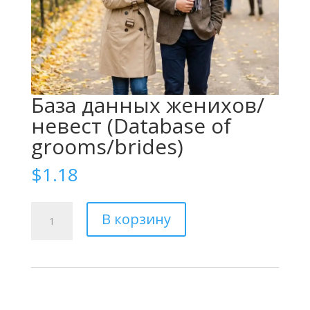
База данных женихов/
невест (Database of
grooms/brides)
$
1.18
Количество
В корзину
товара
База
данных
женихов/
невест
(Database