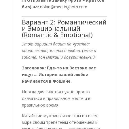
📩
Отправьте заявку (фото + краткое
био) на:
nolan@meetingboth.com
Вариант 2: Романтический
и Эмоциональный
(Romantic & Emotional)
Этот вариант давит на чувства:
одиночество, мечты о любви, семье и
заботе. Тон мягкий и доверительный.
Заголовок: Где-то на Востоке вас
ищут… История вашей любви
начинается в Фошане.
Иногда для счастья нужно просто
оказаться в правильном месте и в
правильное время.
Китайские мужчины известны во всем
мире своим трепетным отношением к
семье. Для них жена — это королева, а