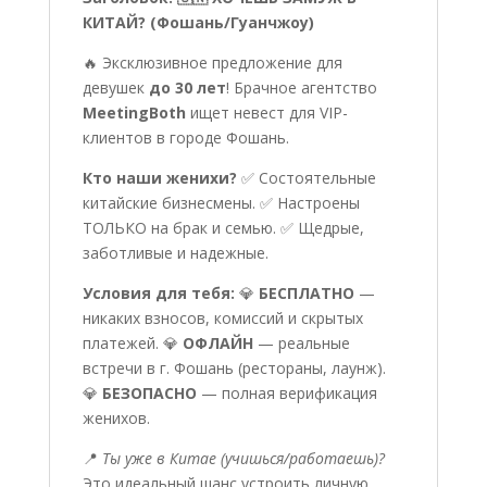
КИТАЙ? (Фошань/Гуанчжоу)
🔥 Эксклюзивное предложение для
девушек
до 30 лет
! Брачное агентство
MeetingBoth
ищет невест для VIP-
клиентов в городе Фошань.
Кто наши женихи?
✅ Состоятельные
китайские бизнесмены. ✅ Настроены
ТОЛЬКО на брак и семью. ✅ Щедрые,
заботливые и надежные.
Условия для тебя:
💎
БЕСПЛАТНО
—
никаких взносов, комиссий и скрытых
платежей. 💎
ОФЛАЙН
— реальные
встречи в г. Фошань (рестораны, лаунж).
💎
БЕЗОПАСНО
— полная верификация
женихов.
📍
Ты уже в Китае (учишься/работаешь)?
Это идеальный шанс устроить личную