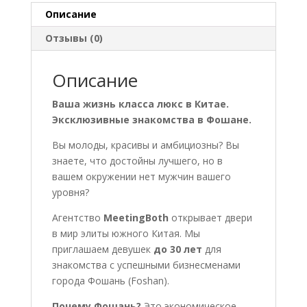
of
Описание
grooms/brides)
Отзывы (0)
Описание
Ваша жизнь класса люкс в Китае.
Эксклюзивные знакомства в Фошане.
Вы молоды, красивы и амбициозны? Вы
знаете, что достойны лучшего, но в
вашем окружении нет мужчин вашего
уровня?
Агентство
MeetingBoth
открывает двери
в мир элиты южного Китая. Мы
приглашаем девушек
до 30 лет
для
знакомства с успешными бизнесменами
города Фошань (Foshan).
Почему Фошань?
Это экономическое