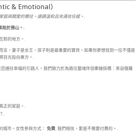
 & Emotional）
家庭與關愛的嚮往。語調溫和且充滿信任感。.
事始於佛山。.
在對的地方。.
而言，妻子是女王，孩子則是最重要的寶貝。如果你夢想找到一位不僅是
將目光投向東方。.
您通往幸福的引路人。我們致力於為兩位靈魂伴侶牽線搭橋：來自俄羅
真正的家庭。.
？.
化的城市。女性參與方式：
免費
. 我們相信，愛是不需要付費的。.