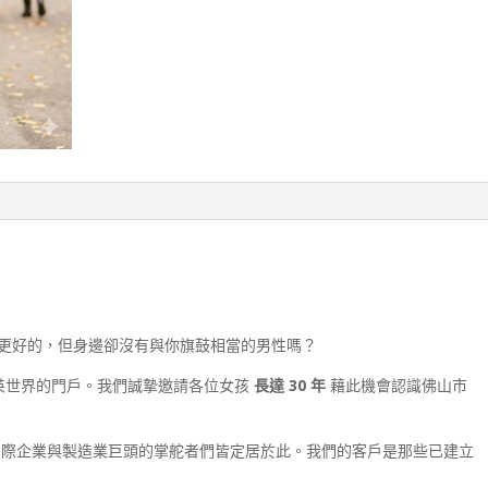
數
量
更好的，但身邊卻沒有與你旗鼓相當的男性嗎？
英世界的門戶。我們誠摯邀請各位女孩
長達 30 年
藉此機會認識佛山市
際企業與製造業巨頭的掌舵者們皆定居於此。我們的客戶是那些已建立