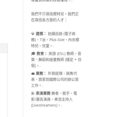
我們不只尋找模特兒。我們正
在尋找各方面的人才：
💎
建模：
拍攝目錄 (電子商
務)、T台、Plus-Size、內衣模
特兒、兒童。.
🎓
教育：
英語 (ESL) 教師、音
樂、舞蹈和繪畫教師 (穩定 + 住
宿)。.
💼
業務：
外貿經理、銷售代
表、買家到國際公司的辦公室
工作。.
🎤
表演業務
舞者、歌手、電
影/廣告演員、串流主持人
(Livestreamers)。.