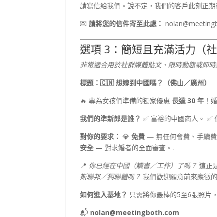
請寫信給我們。說不定，我們的客戶此刻正期
💌
請將您的信件寄至此處：
nolan@meeting
選項 3：簡短且充滿活力（社群媒
非常適合用於社群媒體貼文、限時動態或即時
標題：🇨🇳 想嫁到中國嗎？（佛山／廣州）
🔥 專為女孩們準備的獨家優惠
長達 30 年
！
我們的準新郎是誰？
✅ 富裕的中國商人。 ✅
對你的要求：
💎
免費
— 無任何會費、手續費
安全
— 對求婚者的全面審查。.
📍
你已經在中國（讀書／工作）了嗎？
這正
斯聯邦／獨聯體嗎？
我們歡迎願意前來應徵的
如何進入基地？
只需將你最棒的5至6張照片
📬
nolan@meetingboth.com