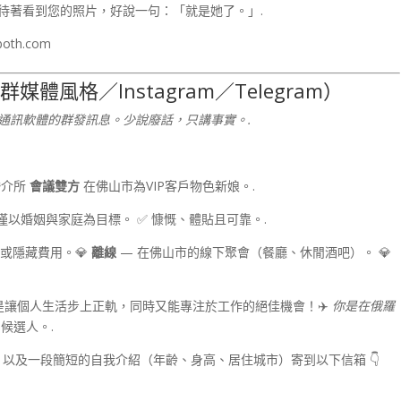
待著看到您的照片，好說一句：「就是她了。」.
both.com
體風格／Instagram／Telegram）
通訊軟體的群發訊息。少說廢話，只講事實。.
婚介所
會議雙方
在佛山市為VIP客戶物色新娘。.
 僅以婚姻與家庭為目標。 ✅ 慷慨、體貼且可靠。.
或隱藏費用。💎
離線
— 在佛山市的線下聚會（餐廳、休閒酒吧）。 💎
是讓個人生活步上正軌，同時又能專注於工作的絕佳機會！✈️
你是在俄羅
候選人。.
，以及一段簡短的自我介紹（年齡、身高、居住城市）寄到以下信箱 👇