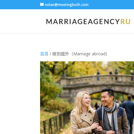
nolan@meetingboth.com
首頁
/ 嫁到國外（Marriage abroad）