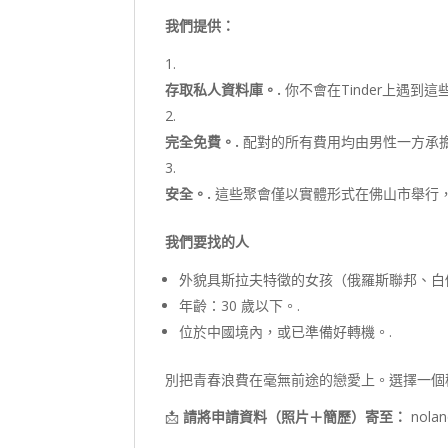
我們提供：
存取私人資料庫。.
你不會在Tinder上遇
完全免費。.
配對的所有費用均由男性一方承擔
安全。.
這些聚會僅以實體形式在佛山市舉行，
我們要找的人
外貌具斯拉夫特徵的女孩（俄羅斯聯邦、白
年齡：30 歲以下。.
位於中國境內，或已準備好轉機。.
別把青春浪費在毫無前途的戀愛上。選擇一個
📩
請將申請資料（照片＋簡歷）寄至：
nolan