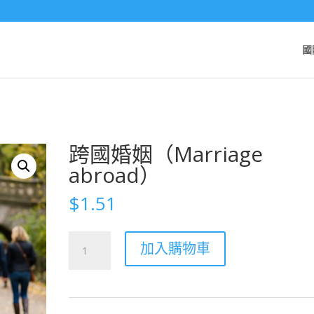
國
跨國婚姻（Marriage
abroad）
$
1.51
Замуж
加入購物車
за
рубеж
(Marriage
abroad)