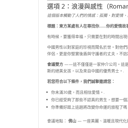
選項 2：浪漫與感性（Romantic
這個版本觸動了人們的情感：孤獨、對愛情、
標題：東方某處有人在尋找你……你的愛情故
有時候，要獲得幸福，只需要在對的時間出現
中國男性以對家庭的珍視而聞名於世。對他們
伴侶，更是你堅實後盾與守護者的丈夫，不妨
會議雙方
——這不僅僅是一家仲介公司。這是
斯的絕美女孩，以及來自中國的優秀男士。.
若您符合以下條件，我們誠摯邀請您：
你未滿30歲，而且相信愛情。.
你已經受夠了那些不認真的男生，想要一個
你準備好踏上這趟將改變你命運的旅程了嗎
會議地點：
佛山
— 一座美麗、溫暖且現代