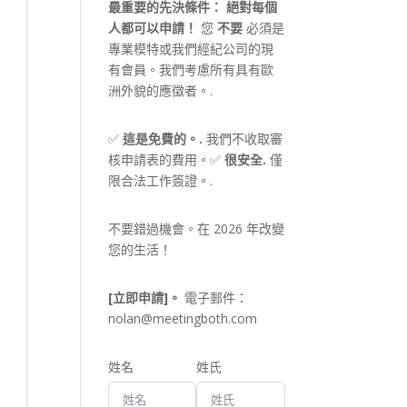
最重要的先決條件：
絕對每個
人都可以申請！
您
不要
必須是
專業模特或我們經紀公司的現
有會員。我們考慮所有具有歐
洲外貌的應徵者。.
✅
這是免費的。.
我們不收取審
核申請表的費用。✅
很安全.
僅
限合法工作簽證。.
不要錯過機會。在 2026 年改變
您的生活！
[立即申請]。
電子郵件：
nolan@meetingboth.com
姓名
姓氏