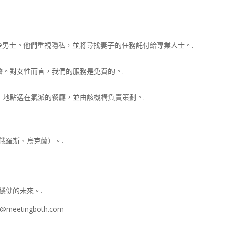
到這些男士。他們重視隱私，並將尋找妻子的任務託付給專業人士。.
。對女性而言，我們的服務是免費的。.
地點選在氣派的餐廳，並由該機構負責策劃。.
俄羅斯、烏克蘭）。.
穩健的未來。.
@meetingboth.com