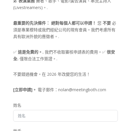
🎤
表演業務
舞者、歌手、電影/廣告演員、串流主持人
(Livestreamers)。.
最重要的先決條件：
絕對每個人都可以申請！
您
不要
必
須是專業模特或我們經紀公司的現有會員。我們考慮所有
具有歐洲外貌的應徵者。.
✅
這是免費的。.
我們不收取審核申請表的費用。✅
很安
全.
僅限合法工作簽證。.
不要錯過機會。在 2026 年改變您的生活！
[立即申請]。
電子郵件：
nolan@meetingboth.com
姓名
姓氏