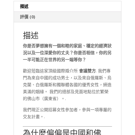
量
描述
評價 (0)
描述
你是否夢想擁有一個和睦的家庭、穩定的經濟狀
況以及一位深愛你的丈夫？你是否相信，你的另
一半可能正在世界的另一端等你？
歡迎蒞臨這家頂級國際婚介所
會議雙方
. 我們專
門為來自中國的成功男士，以及來自俄羅斯、烏
克蘭、白俄羅斯和獨聯體各國的優秀女性，締造
美滿的姻緣。 我們的總部及見面地點位於繁榮
的佛山市（廣東省）。.
我們現正公開招募女性參加者，參與一項專屬的
交友計畫。.
為什麼偏偏是中國和佛