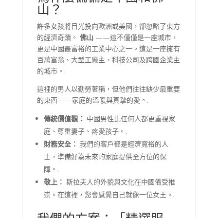
山？
許多女孩將目光投向歐洲或美國，卻忽略了東方
的經濟奇蹟。
佛山
——這不僅僅是一座城市，
更是中國最富裕的工業中心之一。這是一座擁有
百萬富翁、大型工廠主、科技公司及跨國企業主
的城市。.
這裡的男人以勤勞著稱，但他們往往缺少最重要
的東西——家庭的溫暖與真摯的愛。.
傳統價值觀：
中國男性比任何人都更重視家
庭、尊重妻子、疼愛孩子。.
財務安全：
我們的客戶都是經濟寬裕的人
士，準備好為未來的家庭提供全方位的保
障。.
敬上：
斯拉夫人的外貌與文化在中國備受推
崇。在這裡，您會感覺自己就像一位女王。.