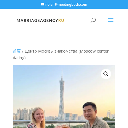
nolan@meetingboth.com
首頁
/ Центр Москвы знакомства (Moscow center
dating)