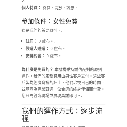
個人特質：
善良、開放、誠懇。
參加條件：女性免費
這是我們的首要原則。.
註冊：
0 盧布。.
候選人遴選：
0 盧布。.
安排約會：
0 盧布。.
為什麼是免費的？
本機構秉持誠信配對的原則
運作。我們的服務費用由男性客戶支付。這些客
戶皆為經濟寬裕的紳士，他們珍視自己的時間，
並願意為專業甄選一位合適的終身伴侶而付費。
您只需親臨現場並展現真誠即可。.
我們的運作方式：逐步流
程