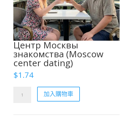
Центр Москвы
знакомства (Moscow
center dating)
$
1.74
Центр
加入購物車
Москвы
знакомства
(Moscow
center
dating)
數