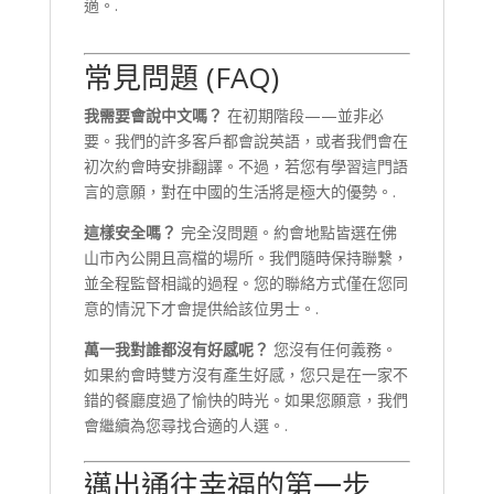
適。.
常見問題 (FAQ)
我需要會說中文嗎？
在初期階段——並非必
要。我們的許多客戶都會說英語，或者我們會在
初次約會時安排翻譯。不過，若您有學習這門語
言的意願，對在中國的生活將是極大的優勢。.
這樣安全嗎？
完全沒問題。約會地點皆選在佛
山市內公開且高檔的場所。我們隨時保持聯繫，
並全程監督相識的過程。您的聯絡方式僅在您同
意的情況下才會提供給該位男士。.
萬一我對誰都沒有好感呢？
您沒有任何義務。
如果約會時雙方沒有產生好感，您只是在一家不
錯的餐廳度過了愉快的時光。如果您願意，我們
會繼續為您尋找合適的人選。.
邁出通往幸福的第一步