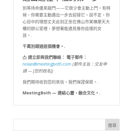
別等待命運來敲門——它很少會主動上門。有時
候，你需要主動邁出一步去迎接它。說不定，你
心目中的理想丈夫此刻正坐在佛山市某棟摩天大
樓的辦公室裡，夢想著能遇見像你這樣的女
孩。.
千萬別錯過這個機會。.
📩
請立即與我們聯絡：
電子郵件：
nolan@meetingboth.com
(郵件主旨：交友申
請 — [您的姓名])
我們期待收到您的來信。我們保證保密。.
MeetingBoth — 連結心靈，融合文化。.
搜尋