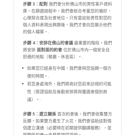
步驟 3：配對
我們會分析佛山市的男性客戶資料
庫。在篩選過程中，我們會綜合考量您的偏好、
心理契合度及社會地位。只有當這些男性對您的
個人資料表現出興趣後，我們才會向您展示他們
的個人檔案。.
步驟 4：安排在佛山的會議
最重要的階段。我們
將安排
面對面的約會
位於佛山市內一個安全且
舒適的地點（餐廳、休息區）。.
如果您已經身在中國，我們會與您協調一個方
便的時間。.
若您身處海外，我們將商討您前來訪視的可能
性（簽證協助及後勤安排將與獲選者個別商
議）。.
步驟 5：建立關係
首次約會後，我們會收集雙方
反饋。如果雙方產生了火花，我們會協助這對情
侶建立溝通（必要時在初期提供翻譯服務），並
就關係的進一步發展提供諮詢。.