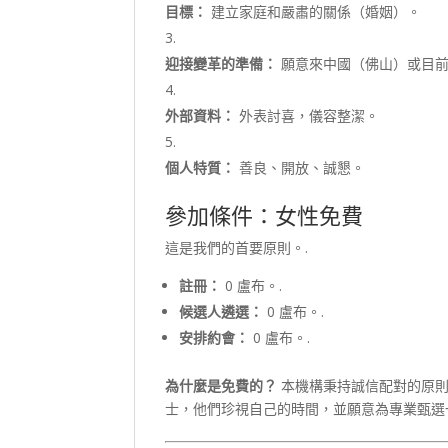
目標：
建立家庭和嚴肅的關係（婚姻）。
迎接變革的準備：
願意來中國（佛山）或目
外部資料：
外表討喜，儀容整潔。
個人特質：
善良、開放、誠懇。
參加條件：女性免費
這是我們的首要原則。.
註冊：
0 盧布。.
候選人遴選：
0 盧布。.
安排約會：
0 盧布。.
為什麼是免費的？
本機構秉持誠信配對的原則
士，他們珍視自己的時間，並願意為專業甄選