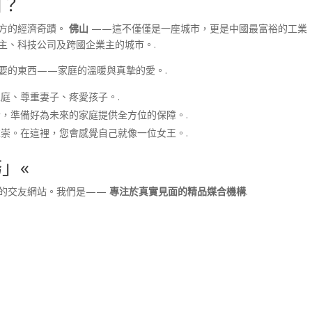
山？
東方的經濟奇蹟。
佛山
——這不僅僅是一座城市，更是中國最富裕的工業
主、科技公司及跨國企業主的城市。.
要的東西——家庭的溫暖與真摯的愛。.
庭、尊重妻子、疼愛孩子。.
，準備好為未來的家庭提供全方位的保障。.
崇。在這裡，您會感覺自己就像一位女王。.
」«
號的交友網站。我們是——
專注於真實見面的精品媒合機構
.