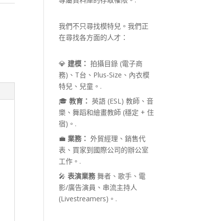
我們不只尋找模特兒。我們正
在尋找各方面的人才：
💎
建模：
拍攝目錄 (電子商
務)、T台、Plus-Size、內衣模
特兒、兒童。.
🎓
教育：
英語 (ESL) 教師、音
樂、舞蹈和繪畫教師 (穩定 + 住
宿)。.
💼
業務：
外貿經理、銷售代
表、買家到國際公司的辦公室
工作。.
🎤
表演業務
舞者、歌手、電
影/廣告演員、串流主持人
(Livestreamers)。.