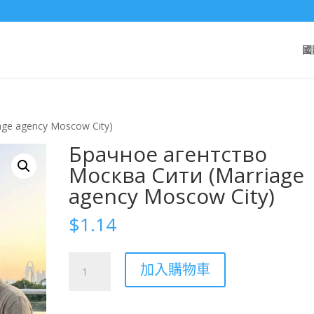
國
age agency Moscow City)
Брачное агентство
Москва Сити (Marriage
agency Moscow City)
$
1.14
Брачное
加入購物車
агентство
Москва
Сити