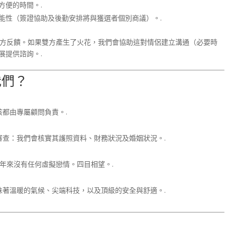
方便的時間。.
能性（簽證協助及後勤安排將與獲選者個別商議）。.
方反饋。如果雙方產生了火花，我們會協助這對情侶建立溝通（必要時
展提供諮詢。.
我們？
都由專屬顧問負責。.
查：我們會核實其護照資料、財務狀況及婚姻狀況。.
年來沒有任何虛擬戀情。四目相望。.
著溫暖的氣候、尖端科技，以及頂級的安全與舒適。.