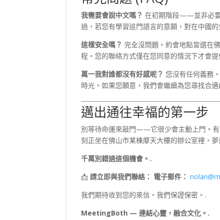
我需要會說中文嗎？
在初期階段——並非必要
過，若您有學習這門語言的意願，對在中國的
這樣安全嗎？
完全沒問題。約會地點皆選在佛
程。您的聯絡方式僅在您同意的情況下才會提
萬一我對誰都沒有好感呢？
您沒有任何義務。
時光。如果您願意，我們會繼續為您尋找合適
邁出通往幸福的第一步
別等待命運來敲門——它很少會主動上門。有
刻正坐在佛山市某棟摩天大樓的辦公室裡，夢
千萬別錯過這個機會。.
📩
請立即與我們聯絡：
電子郵件：
nolan@m
我們期待收到您的來信。我們保證保密。.
MeetingBoth — 連結心靈，融合文化。.