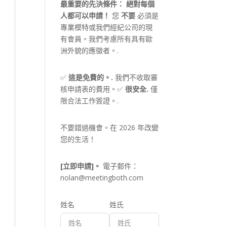
最重要的先決條件：
絕對每個
人都可以申請！
您
不要
必須是
專業模特或我們經紀公司的現
有會員。我們考慮所有具有歐
洲外貌的應徵者。.
✅
這是免費的。.
我們不收取審
核申請表的費用。✅
很安全.
僅
限合法工作簽證。.
不要錯過機會。在 2026 年改變
您的生活！
[立即申請]。
電子郵件：
nolan@meetingboth.com
姓名
姓氏