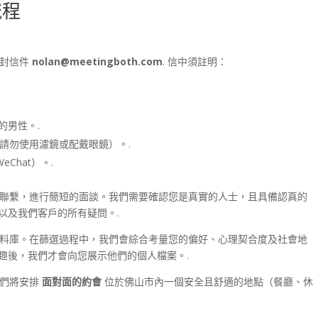
流程
一封信件
nolan@meetingboth.com
. 信中須註明：
的男性。.
請勿使用濾鏡或配戴眼鏡）。.
eChat）。.
聯繫，進行簡短的面談。我們需要確認您是真實的人士，且具備認真的
以及我們客戶的所有疑問。.
料庫。在篩選過程中，我們會綜合考量您的偏好、心理契合度及社會地
趣後，我們才會向您展示他們的個人檔案。.
我們將安排
面對面的約會
位於佛山市內一個安全且舒適的地點（餐廳、休