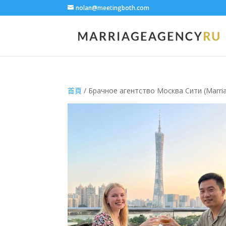
nolan@meetingboth.com
首頁
/ Брачное агентство Москва Сити (Marri