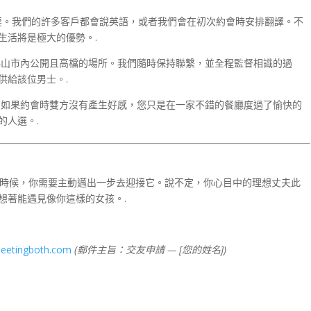
。我們的許多客戶都會說英語，或者我們會在初次約會時安排翻譯。不
生活將是極大的優勢。.
山市內公開且高檔的場所。我們隨時保持聯繫，並全程監督相識的過
供給該位男士。.
如果約會時雙方沒有產生好感，您只是在一家不錯的餐廳度過了愉快的
的人選。.
時候，你需要主動邁出一步去迎接它。說不定，你心目中的理想丈夫此
想著能遇見像你這樣的女孩。.
eetingboth.com
(郵件主旨：交友申請 — [您的姓名])