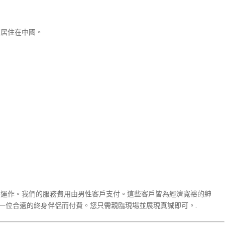
前居住在中國。
運作。我們的服務費用由男性客戶支付。這些客戶皆為經濟寬裕的紳
一位合適的終身伴侶而付費。您只需親臨現場並展現真誠即可。.