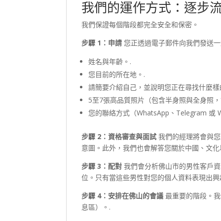
我們的運作方式：逐步
我們保證每個階段都完全安全和保密。
步驟 1：申請
您正透過電子郵件向我們發送
姓名與年齡。.
您目前的所在地。.
請簡要介紹自己，並說明您正在尋找什麼樣
5至7張高品質照片（包含半身照與全身照，
您的聯絡方式（WhatsApp、Telegram 或 W
步驟 2：資格審查與面試
我們的經理將會與您
意圖。此外，我們也會解答您關於中國、文化
步驟 3：配對
我們會分析佛山市的男性客戶資
位。只有當這些男性對您的個人資料表現出興
步驟 4：安排在佛山的會議
最重要的階段。
息區）。.