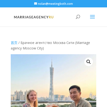
nolan@meetingboth.com
首页
/ Брачное агентство Москва Сити (Marriage
agency Moscow City)