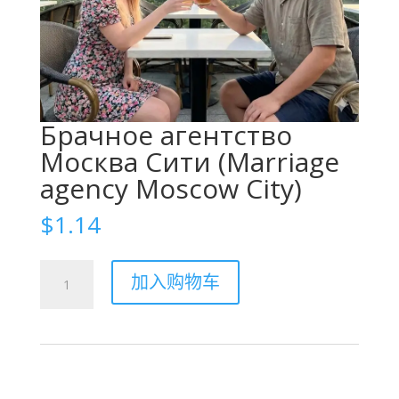
Брачное агентство
Москва Сити (Marriage
agency Moscow City)
$
1.14
Брачное
加入购物车
агентство
Москва
Сити
(Marriage
agency
Moscow