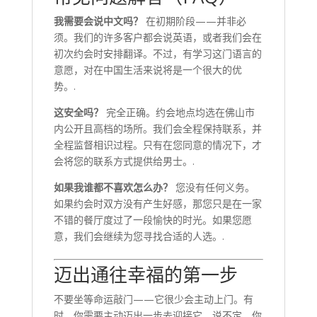
我需要会说中文吗？
在初期阶段——并非必
须。我们的许多客户都会说英语，或者我们会在
初次约会时安排翻译。不过，有学习这门语言的
意愿，对在中国生活来说将是一个很大的优
势。.
这安全吗？
完全正确。约会地点均选在佛山市
内公开且高档的场所。我们会全程保持联系，并
全程监督相识过程。只有在您同意的情况下，才
会将您的联系方式提供给男士。.
如果我谁都不喜欢怎么办？
您没有任何义务。
如果约会时双方没有产生好感，那您只是在一家
不错的餐厅度过了一段愉快的时光。如果您愿
意，我们会继续为您寻找合适的人选。.
迈出通往幸福的第一步
不要坐等命运敲门——它很少会主动上门。有
时，你需要主动迈出一步去迎接它。说不定，你