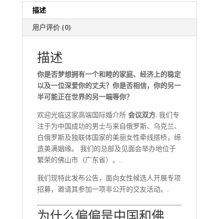
City)
描述
数
用户评价 (0)
量
描述
你是否梦想拥有一个和睦的家庭、经济上的稳定
以及一位深爱你的丈夫？你是否相信，你的另一
半可能正在世界的另一端等你？
欢迎光临这家高端国际婚介所
会议双方
. 我们专
注于为中国成功的男士与来自俄罗斯、乌克兰、
白俄罗斯及独联体国家的美丽女性牵线搭桥，缔
造美满姻缘。 我们的总部及见面会举办地位于
繁荣的佛山市（广东省）。.
我们现特此发布公告，面向女性候选人开展专项
招募，邀请其参加一项非公开的交友活动。.
为什么偏偏是中国和佛