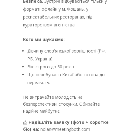
Безпека.
Зустрічі відбуваються тільки у
форматі офлайн у м. Фошань, у
респектабельних ресторанах, під
кураторством агентства.
Кого ми шукаємо:
Дівчину слов'янської зовнішності (РФ,
РБ, Україна).
Вік: строго до 30 років.
Що перебуває в Китаї або готова до
перельоту.
Не витрачайте молодість на
безперспективні стосунки. Обирайте
надійне майбутнє.
📩
Надішліть заявку (фото + коротке
біо) на:
nolan@meetingboth.com