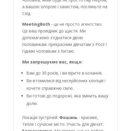
а вашою опорою і захистом, погляньте на
Схід.
MeetingBoth
- це не просто агентство.
Це ваш провідник до щастя. Ми
допомагаємо з'єднатися двом
половинкам: прекрасним дівчатам з Росії і
гідним чоловікам з Китаю.
Ми запрошуємо вас, якщо:
Вам до 30 років, і ви вірите в кохання.
Ви втомилися від несерйозних хлопців і
хочете справжню сім'ю.
Ви готові до подорожі, яка змінить вашу
долю.
Локація зустрічей:
Фошань
- красиве,
тепле і сучасне місто. Участь для дівчат:
Безкоштовно
. Ми віримо, що за любов