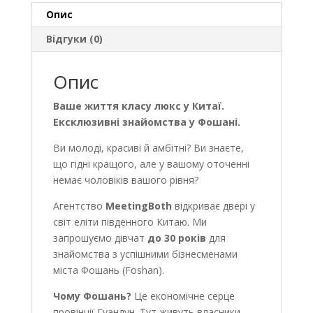
кількість
Опис
Відгуки (0)
Опис
Ваше життя класу люкс у Китаї.
Ексклюзивні знайомства у Фошані.
Ви молоді, красиві й амбітні? Ви знаєте,
що гідні кращого, але у вашому оточенні
немає чоловіків вашого рівня?
Агентство
MeetingBoth
відкриває двері у
світ еліти південного Китаю. Ми
запрошуємо дівчат
до 30 років
для
знайомства з успішними бізнесменами
міста Фошань (Foshan).
Чому Фошань?
Це економічне серце
провінції Гуандун. Тут живуть власники