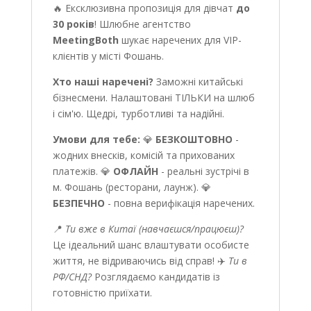
🔥 Ексклюзивна пропозиція для дівчат
до
30 років
! Шлюбне агентство
MeetingBoth
шукає наречених для VIP-
клієнтів у місті Фошань.
Хто наші наречені?
Заможні китайські
бізнесмени. Налаштовані ТІЛЬКИ на шлюб
і сім'ю. Щедрі, турботливі та надійні.
Умови для тебе:
💎
БЕЗКОШТОВНО
-
жодних внесків, комісій та прихованих
платежів. 💎
ОФЛАЙН
- реальні зустрічі в
м. Фошань (ресторани, лаунж). 💎
БЕЗПЕЧНО
- повна верифікація наречених.
📍
Ти вже в Китаї (навчаєшся/працюєш)?
Це ідеальний шанс влаштувати особисте
життя, не відриваючись від справ! ✈️
Ти в
РФ/СНД?
Розглядаємо кандидатів із
готовністю приїхати.