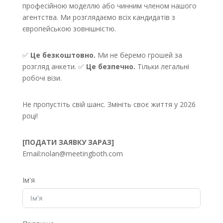
професійною моделлю або чинним членом нашого
агентства. Ми розглядаємо всіх кандидатів з
європейською зовнішністю.
✅
Це безкоштовно.
Ми не беремо грошей за
розгляд анкети. ✅
Це безпечно.
Тільки легальні
робочі візи.
Не пропустіть свій шанс. Змініть своє життя у 2026
році!
[ПОДАТИ ЗАЯВКУ ЗАРАЗ]
Email:
nolan@meetingboth.com
Ім'я