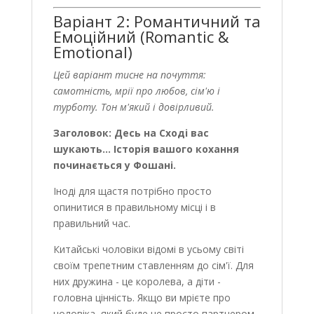
Варіант 2: Романтичний та
Емоційний (Romantic &
Emotional)
Цей варіант тисне на почуття:
самотність, мрії про любов, сім'ю і
турботу. Тон м'який і довірливий.
Заголовок: Десь на Сході вас
шукають... Історія вашого кохання
починається у Фошані.
Іноді для щастя потрібно просто
опинитися в правильному місці і в
правильний час.
Китайські чоловіки відомі в усьому світі
своїм трепетним ставленням до сім'ї. Для
них дружина - це королева, а діти -
головна цінність. Якщо ви мрієте про
чоловіка, який буде не просто партнером,