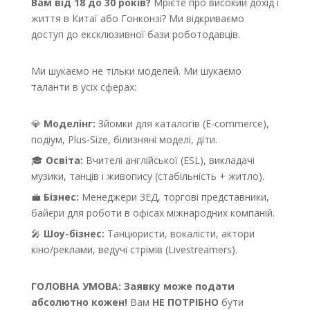
Вам від 18 до 30 років?
Мрієте про високий дохід і
життя в Китаї або Гонконзі? Ми відкриваємо
доступ до ексклюзивної бази роботодавців.
Ми шукаємо не тільки моделей. Ми шукаємо
таланти в усіх сферах:
💎
Моделінг:
Зйомки для каталогів (E-commerce),
подіум, Plus-Size, білизняні моделі, діти.
🎓
Освіта:
Вчителі англійської (ESL), викладачі
музики, танців і живопису (стабільність + житло).
💼
Бізнес:
Менеджери ЗЕД, торгові представники,
байєри для роботи в офісах міжнародних компаній.
🎤
Шоу-бізнес:
Танцюристи, вокалісти, актори
кіно/реклами, ведучі стрімів (Livestreamers).
ГОЛОВНА УМОВА:
Заявку може подати
абсолютно кожен!
Вам
НЕ ПОТРІБНО
бути