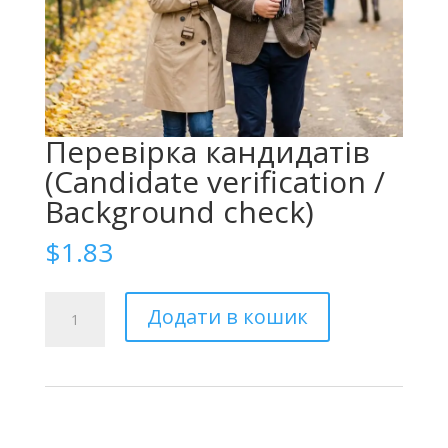
Перевірка кандидатів
(Candidate verification /
Background check)
$
1.83
Проверка
Додати в кошик
кандидатов
(Candidate
verification
/
Background
check)