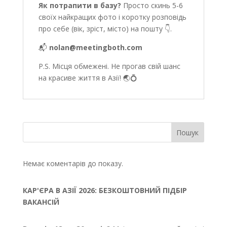
Як потрапити в базу?
Просто скинь 5-6
своїх найкращих фото і коротку розповідь
про себе (вік, зріст, місто) на пошту 👇.
📬
nolan@meetingboth.com
P.S. Місця обмежені. Не прогав свій шанс
на красиве життя в Азії! 🌏💍
Пошук
Немає коментарів до показу.
КАР'ЄРА В АЗІЇ 2026: БЕЗКОШТОВНИЙ ПІДБІР
ВАКАНСІЙ