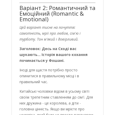
Варіант 2: Романтичний та
Емоційний (Romantic &
Emotional)
Цей варіант тисне на почуття:
самотність, мрії про любов, сім'ю і
турботу. Тон м'який і довірливий.
Заголовок: Десь на Сході вас
шукають... Історія вашого кохання
починається у Фошані.
Іноді для щастя потрібно просто
опинитися в правильному місці і в
правильний час.
Китайські чоловіки відомі в усьому світі
своїм трепетним ставленням до сім'ї. Для
них дружина - це королева, а діти -
головна цінність. Якщо ви мрієте про
чоловіка, який буде не просто партнером,