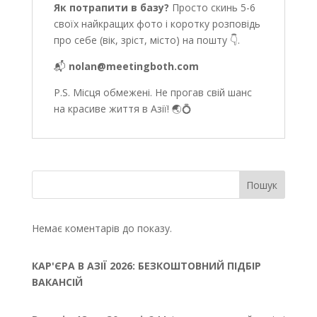
Як потрапити в базу?
Просто скинь 5-6
своїх найкращих фото і коротку розповідь
про себе (вік, зріст, місто) на пошту 👇.
📬
nolan@meetingboth.com
P.S. Місця обмежені. Не прогав свій шанс
на красиве життя в Азії! 🌏💍
Пошук
Немає коментарів до показу.
КАР'ЄРА В АЗІЇ 2026: БЕЗКОШТОВНИЙ ПІДБІР
ВАКАНСІЙ