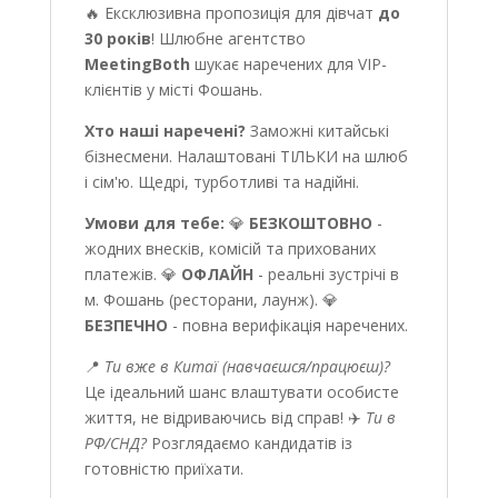
🔥 Ексклюзивна пропозиція для дівчат
до
30 років
! Шлюбне агентство
MeetingBoth
шукає наречених для VIP-
клієнтів у місті Фошань.
Хто наші наречені?
Заможні китайські
бізнесмени. Налаштовані ТІЛЬКИ на шлюб
і сім'ю. Щедрі, турботливі та надійні.
Умови для тебе:
💎
БЕЗКОШТОВНО
-
жодних внесків, комісій та прихованих
платежів. 💎
ОФЛАЙН
- реальні зустрічі в
м. Фошань (ресторани, лаунж). 💎
БЕЗПЕЧНО
- повна верифікація наречених.
📍
Ти вже в Китаї (навчаєшся/працюєш)?
Це ідеальний шанс влаштувати особисте
життя, не відриваючись від справ! ✈️
Ти в
РФ/СНД?
Розглядаємо кандидатів із
готовністю приїхати.