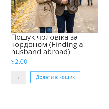
Пошук чоловіка за
кордоном (Finding a
husband abroad)
$
2.00
Поиск
Додати в кошик
мужа
за
границей
(Finding
a
husband