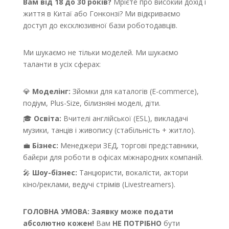
Вам від 18 до 30 років?
Мрієте про високий дохід і
життя в Китаї або Гонконзі? Ми відкриваємо
доступ до ексклюзивної бази роботодавців.
Ми шукаємо не тільки моделей. Ми шукаємо
таланти в усіх сферах:
💎
Моделінг:
Зйомки для каталогів (E-commerce),
подіум, Plus-Size, білизняні моделі, діти.
🎓
Освіта:
Вчителі англійської (ESL), викладачі
музики, танців і живопису (стабільність + житло).
💼
Бізнес:
Менеджери ЗЕД, торгові представники,
байєри для роботи в офісах міжнародних компаній.
🎤
Шоу-бізнес:
Танцюристи, вокалісти, актори
кіно/реклами, ведучі стрімів (Livestreamers).
ГОЛОВНА УМОВА:
Заявку може подати
абсолютно кожен!
Вам
НЕ ПОТРІБНО
бути