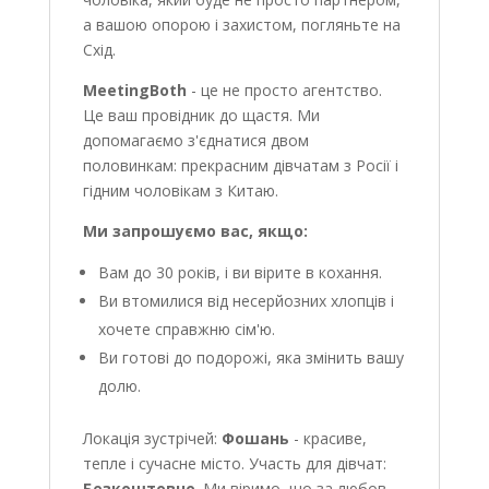
а вашою опорою і захистом, погляньте на
Схід.
MeetingBoth
- це не просто агентство.
Це ваш провідник до щастя. Ми
допомагаємо з'єднатися двом
половинкам: прекрасним дівчатам з Росії і
гідним чоловікам з Китаю.
Ми запрошуємо вас, якщо:
Вам до 30 років, і ви вірите в кохання.
Ви втомилися від несерйозних хлопців і
хочете справжню сім'ю.
Ви готові до подорожі, яка змінить вашу
долю.
Локація зустрічей:
Фошань
- красиве,
тепле і сучасне місто. Участь для дівчат:
Безкоштовно
. Ми віримо, що за любов