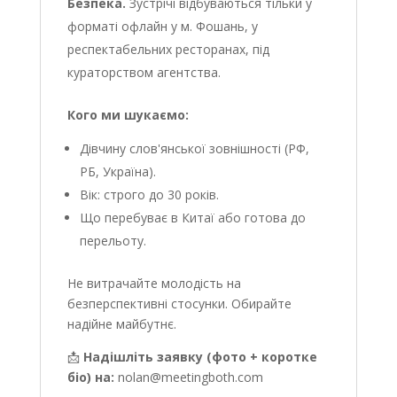
Безпека.
Зустрічі відбуваються тільки у
форматі офлайн у м. Фошань, у
респектабельних ресторанах, під
кураторством агентства.
Кого ми шукаємо:
Дівчину слов'янської зовнішності (РФ,
РБ, Україна).
Вік: строго до 30 років.
Що перебуває в Китаї або готова до
перельоту.
Не витрачайте молодість на
безперспективні стосунки. Обирайте
надійне майбутнє.
📩
Надішліть заявку (фото + коротке
біо) на:
nolan@meetingboth.com