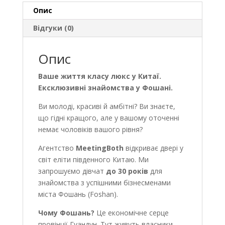
abroad)
Опис
кількість
Відгуки (0)
Опис
Ваше життя класу люкс у Китаї.
Ексклюзивні знайомства у Фошані.
Ви молоді, красиві й амбітні? Ви знаєте,
що гідні кращого, але у вашому оточенні
немає чоловіків вашого рівня?
Агентство
MeetingBoth
відкриває двері у
світ еліти південного Китаю. Ми
запрошуємо дівчат
до 30 років
для
знайомства з успішними бізнесменами
міста Фошань (Foshan).
Чому Фошань?
Це економічне серце
провінції Гуандун. Тут живуть власники