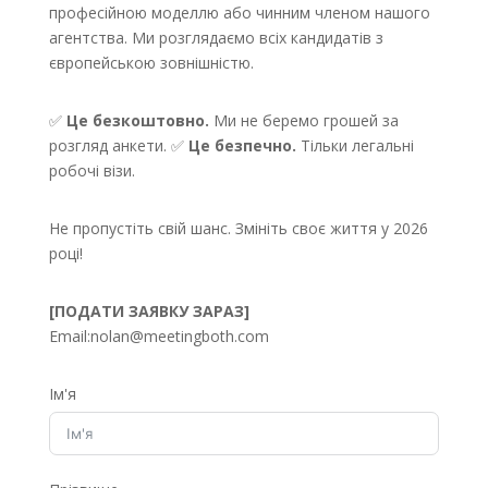
професійною моделлю або чинним членом нашого
агентства. Ми розглядаємо всіх кандидатів з
європейською зовнішністю.
✅
Це безкоштовно.
Ми не беремо грошей за
розгляд анкети. ✅
Це безпечно.
Тільки легальні
робочі візи.
Не пропустіть свій шанс. Змініть своє життя у 2026
році!
[ПОДАТИ ЗАЯВКУ ЗАРАЗ]
Email:
nolan@meetingboth.com
Ім'я