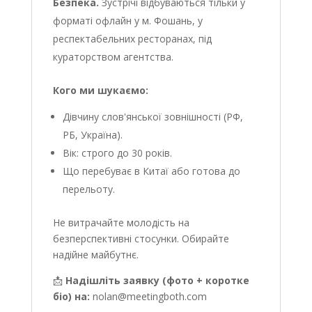
Безпека.
Зустрічі відбуваються тільки у
форматі офлайн у м. Фошань, у
респектабельних ресторанах, під
кураторством агентства.
Кого ми шукаємо:
Дівчину слов'янської зовнішності (РФ,
РБ, Україна).
Вік: строго до 30 років.
Що перебуває в Китаї або готова до
перельоту.
Не витрачайте молодість на
безперспективні стосунки. Обирайте
надійне майбутнє.
📩
Надішліть заявку (фото + коротке
біо) на:
nolan@meetingboth.com