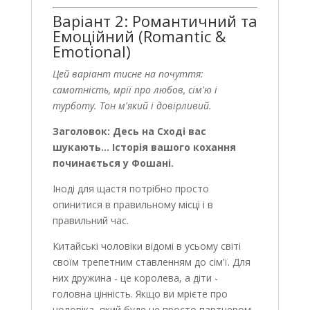
Варіант 2: Романтичний та
Емоційний (Romantic &
Emotional)
Цей варіант тисне на почуття:
самотність, мрії про любов, сім'ю і
турботу. Тон м'який і довірливий.
Заголовок: Десь на Сході вас
шукають... Історія вашого кохання
починається у Фошані.
Іноді для щастя потрібно просто
опинитися в правильному місці і в
правильний час.
Китайські чоловіки відомі в усьому світі
своїм трепетним ставленням до сім'ї. Для
них дружина - це королева, а діти -
головна цінність. Якщо ви мрієте про
чоловіка, який буде не просто партнером,