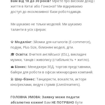
Вам від 18 до 30 років?
Мрієте про високий дохід і
життя в Китаї або Гонконзі? Ми відкриваємо
доступ до ексклюзивної бази роботодавців.
Ми шукаємо не тільки моделей. Ми шукаємо
таланти в усіх сферах:
💎
Моделінг:
Зйомки для каталогів (E-commerce),
подіум, Plus-Size, білизняні моделі, діти.
🎓
Освіта:
Вчителі англійської (ESL), викладачі
музики, танців і живопису (стабільність + житло).
💼
Бізнес:
Менеджери ЗЕД, торгові представники,
байєри для роботи в офісах міжнародних компаній.
🎤
Шоу-бізнес:
Танцюристи, вокалісти, актори
кіно/реклами, ведучі стрімів (Livestreamers).
ГОЛОВНА УМОВА:
Заявку може подати
абсолютно кожен!
Вам
НЕ ПОТРІБНО
бути