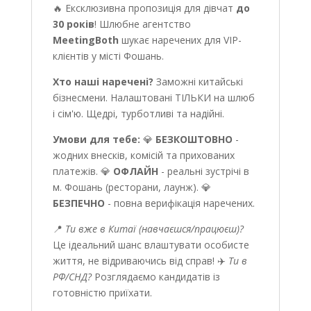
🔥 Ексклюзивна пропозиція для дівчат
до
30 років
! Шлюбне агентство
MeetingBoth
шукає наречених для VIP-
клієнтів у місті Фошань.
Хто наші наречені?
Заможні китайські
бізнесмени. Налаштовані ТІЛЬКИ на шлюб
і сім'ю. Щедрі, турботливі та надійні.
Умови для тебе:
💎
БЕЗКОШТОВНО
-
жодних внесків, комісій та прихованих
платежів. 💎
ОФЛАЙН
- реальні зустрічі в
м. Фошань (ресторани, лаунж). 💎
БЕЗПЕЧНО
- повна верифікація наречених.
📍
Ти вже в Китаї (навчаєшся/працюєш)?
Це ідеальний шанс влаштувати особисте
життя, не відриваючись від справ! ✈️
Ти в
РФ/СНД?
Розглядаємо кандидатів із
готовністю приїхати.