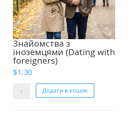
Знайомства з
іноземцями (Dating with
foreigners)
$
1.30
Знакомства
Додати в кошик
с
иностранцами
(Dating
with
foreigners)
кількість