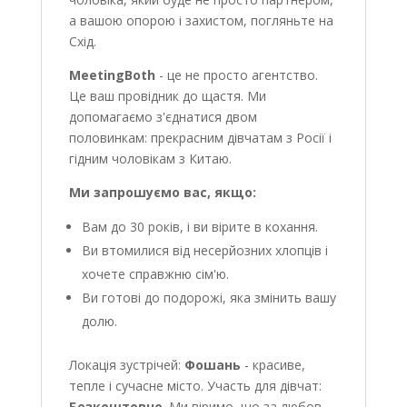
а вашою опорою і захистом, погляньте на
Схід.
MeetingBoth
- це не просто агентство.
Це ваш провідник до щастя. Ми
допомагаємо з'єднатися двом
половинкам: прекрасним дівчатам з Росії і
гідним чоловікам з Китаю.
Ми запрошуємо вас, якщо:
Вам до 30 років, і ви вірите в кохання.
Ви втомилися від несерйозних хлопців і
хочете справжню сім'ю.
Ви готові до подорожі, яка змінить вашу
долю.
Локація зустрічей:
Фошань
- красиве,
тепле і сучасне місто. Участь для дівчат:
Безкоштовно
. Ми віримо, що за любов