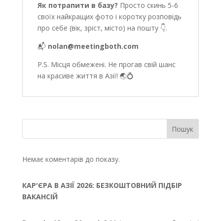
Як потрапити в базу?
Просто скинь 5-6
своїх найкращих фото і коротку розповідь
про себе (вік, зріст, місто) на пошту 👇.
📬
nolan@meetingboth.com
P.S. Місця обмежені. Не прогав свій шанс
на красиве життя в Азії! 🌏💍
Пошук
Немає коментарів до показу.
КАР'ЄРА В АЗІЇ 2026: БЕЗКОШТОВНИЙ ПІДБІР
ВАКАНСІЙ