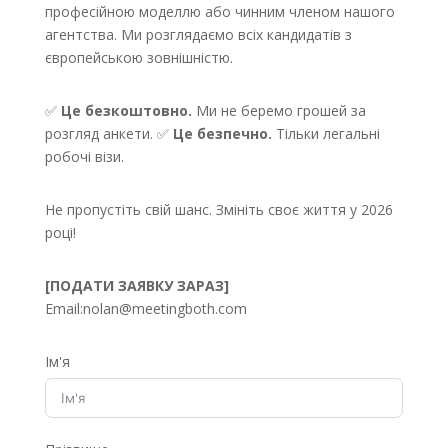
професійною моделлю або чинним членом нашого
агентства. Ми розглядаємо всіх кандидатів з
європейською зовнішністю.
✅
Це безкоштовно.
Ми не беремо грошей за
розгляд анкети. ✅
Це безпечно.
Тільки легальні
робочі візи.
Не пропустіть свій шанс. Змініть своє життя у 2026
році!
[ПОДАТИ ЗАЯВКУ ЗАРАЗ]
Email:
nolan@meetingboth.com
Ім'я