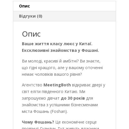
Опис
Відгуки (0)
Опис
Ваше життя класу люкс у Китаї.
Ексклюзивні знайомства у Фошані.
Ви молоді, красиві й амбітні? Ви знаєте,
що гідні кращого, але у вашому оточенні
немає чоловіків вашого рівня?
Агентство
MeetingBoth
відкриває двері у
світ еліти південного Китаю. Ми
запрошуємо дівчат
до 30 років
для
знайомства з успішними бізнесменами
міста Фошань (Foshan).
Чому Фошань?
Це економічне серце
провінції Гуандун. Тут живуть власники