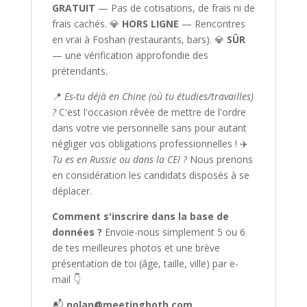
GRATUIT
— Pas de cotisations, de frais ni de
frais cachés. 💎
HORS LIGNE
— Rencontres
en vrai à Foshan (restaurants, bars). 💎
SÛR
— une vérification approfondie des
prétendants.
📍
Es-tu déjà en Chine (où tu étudies/travailles)
?
C'est l'occasion rêvée de mettre de l'ordre
dans votre vie personnelle sans pour autant
négliger vos obligations professionnelles ! ✈️
Tu es en Russie ou dans la CEI ?
Nous prenons
en considération les candidats disposés à se
déplacer.
Comment s'inscrire dans la base de
données ?
Envoie-nous simplement 5 ou 6
de tes meilleures photos et une brève
présentation de toi (âge, taille, ville) par e-
mail 👇
📬
nolan@meetingboth.com