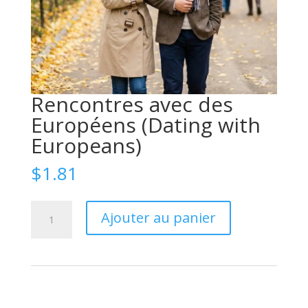
Rencontres avec des
Européens (Dating with
Europeans)
$
1.81
quantité
Ajouter au panier
de
Знакомства
с
европейцами
(Dating
with