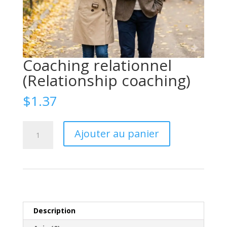
Coaching relationnel
(Relationship coaching)
$
1.37
quantité
Ajouter au panier
de
Коучинг
отношений
(Relationship
coaching)
Description