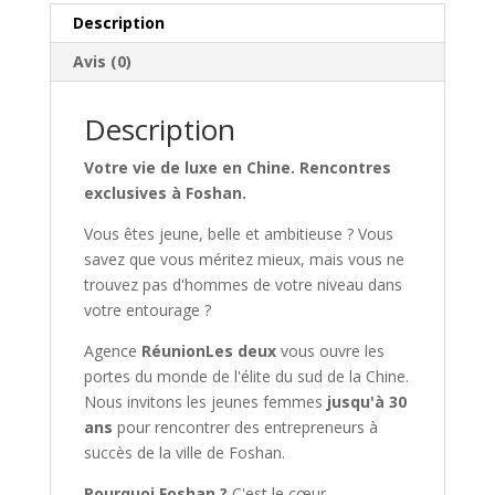
a
Description
husband
Avis (0)
abroad)
Description
Votre vie de luxe en Chine. Rencontres
exclusives à Foshan.
Vous êtes jeune, belle et ambitieuse ? Vous
savez que vous méritez mieux, mais vous ne
trouvez pas d'hommes de votre niveau dans
votre entourage ?
Agence
RéunionLes deux
vous ouvre les
portes du monde de l'élite du sud de la Chine.
Nous invitons les jeunes femmes
jusqu'à 30
ans
pour rencontrer des entrepreneurs à
succès de la ville de Foshan.
Pourquoi Foshan ?
C'est le cœur