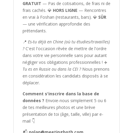
GRATUIT
— Pas de cotisations, de frais ni de
frais cachés. 💎
HORS LIGNE
— Rencontres
en vrai à Foshan (restaurants, bars). 💎
SÛR
— une vérification approfondie des
prétendants.
📍
Es-tu déjà en Chine (où tu étudies/travailles)
?
C'est l'occasion rêvée de mettre de l'ordre
dans votre vie personnelle sans pour autant
négliger vos obligations professionnelles ! ✈️
Tu es en Russie ou dans la CEI ?
Nous prenons
en considération les candidats disposés à se
déplacer.
Comment s'inscrire dans la base de
données ?
Envoie-nous simplement 5 ou 6
de tes meilleures photos et une brève
présentation de toi (âge, taille, ville) par e-
mail 👇
📬
nolan@meetingboth.com