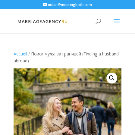
nolan@meetingboth.com
Accueil
/ Поиск мужа за границей (Finding a husband
abroad)