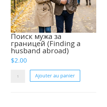
Поиск мужа за
границей (Finding a
husband abroad)
$
2.00
quantité
Ajouter au panier
de
Поиск
мужа
за
границей
(Finding