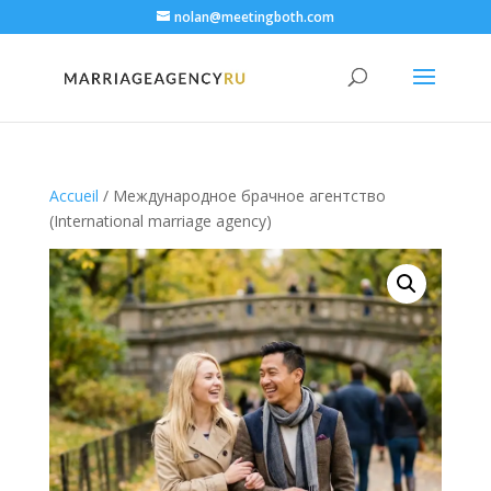
nolan@meetingboth.com
Accueil
/ Международное брачное агентство
(International marriage agency)