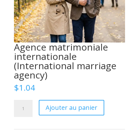
Agence matrimoniale
internationale
(International marriage
agency)
$
1.04
quantité
Ajouter au panier
de
Международное
брачное
агентство
(International