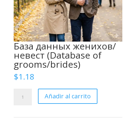
База данных женихов/
невест (Database of
grooms/brides)
$
1.18
База
Añadir al carrito
данных
женихов/
невест
(Database
of
grooms/brides)