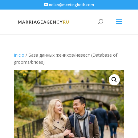
nolan@meetingboth.com
Inicio
/ База данных женихов/невест (Database of
grooms/brides)