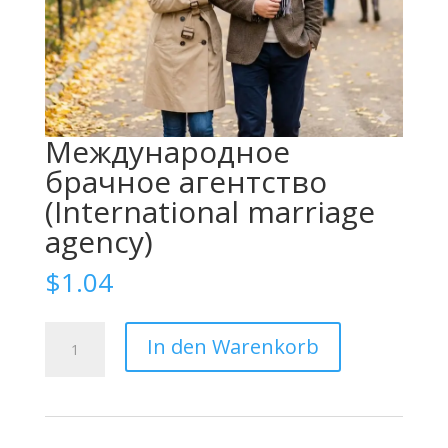
Международное
брачное агентство
(International marriage
agency)
$
1.04
Международное
In den Warenkorb
брачное
агентство
(International
marriage
agency)