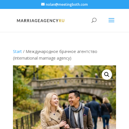
nolan@meetingboth.com
Start
/ Международное брачное агентство
(International marriage agency)